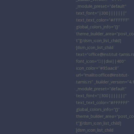
_module_preset=”default”
text_font=”|300|||||||”
text_text_color=”#FFFFFF”
global_colors_info=”{}”
theme_builder_area=”post_co
t”][/dsm_icon_list_child]
[dsm_icon_list_child
text=”office@institut-tamis.r
font_icon=”||divi||400″
icon_color=”#95aac8″
url=”mailto:office@institut-
tamis.rs” _builder_version=”4.
_module_preset=”default”
text_font=”|300|||||||”
text_text_color=”#FFFFFF”
global_colors_info=”{}”
theme_builder_area=”post_co
t”][/dsm_icon_list_child]
[dsm_icon_list_child