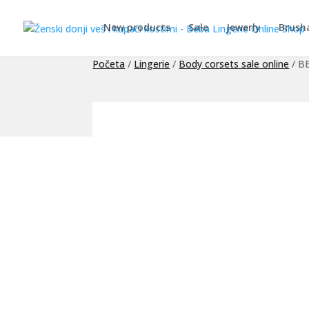
New products
Sale
Jewerly
Brush
Početa
/
Lingerie
/
Body corsets sale online
/ B