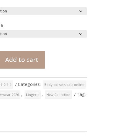
th
Add to cart
Categories:
-1-2-1-1
Body corsets sale online
,
,
Tag:
imwear 2026
Lingerie
New Collection