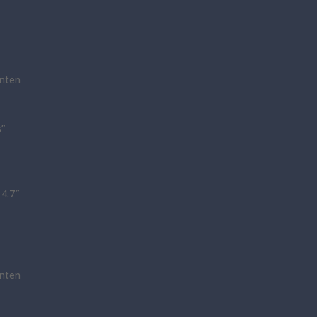
nten
s”
14.7″
nten