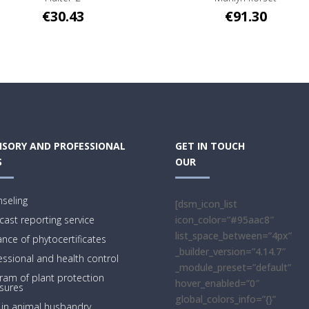
€
30.43
€
91.30
ISORY AND PROFESSIONAL
GET IN TOUCH
S
OUR
seling
[dsm_icon_list
cast reporting service
icon_color=”#95aac8″
list_space_between=”4px”
ance of phytocertificates
_builder_version=”4.14.7″
essional and health control
_module_preset=”default”
ram of plant protection
hover_enabled=”0″
sures
global_colors_info=”{}”
 in animal husbandry