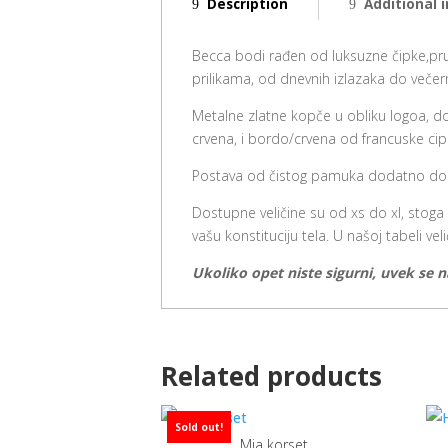
Description
Additional 
Becca bodi rađen od luksuzne čipke,pruža
prilikama, od dnevnih izlazaka do večern
Metalne zlatne kopče u obliku logoa, do
crvena, i bordo/crvena od francuske cip
Postava od čistog pamuka dodatno dop
Dostupne veličine su od xs do xl, stoga
vašu konstituciju tela. U našoj tabeli v
Ukoliko opet niste sigurni, uvek se 
Related products
Sold out!
Mia korset