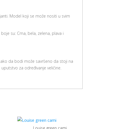
janti. Model koji se može nositi u svim
oje su: Crna, bela, zelena, plava i
, tako da bodi može savršeno da stoji na
 uputstvo za određivanje veličine.
Louise green cami