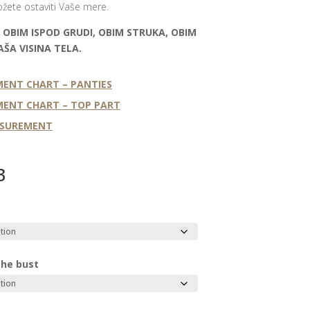
ete ostaviti Vaše mere.
 OBIM ISPOD GRUDI, OBIM STRUKA, OBIM
AŠA VISINA TELA.
ENT CHART – PANTIES
ENT CHART – TOP PART
ASUREMENT
3
the bust