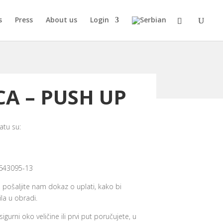
s
Press
About us
Login
CA – PUSH UP
atu su:
643095-13
, pošaljite nam dokaz o uplati, kako bi
la u obradi.
sigurni oko veličine ili prvi put poručujete, u