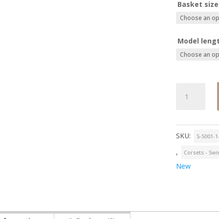
Basket size
Model leng
BECCA
-
push
up
quantity
SKU:
S-5001-1
,
Corsets - Sw
New