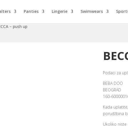
alters
Panties
Lingerie
Swimwears
Sport
ECCA – push up
BEC
Podaci za upl
BEBA DOO
BEOGRAD
160-6000001
Kada uplatite
porudžbina bi
Ukoliko niste 