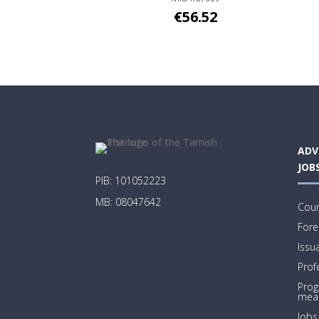
€
56.52
ADV
JOB
PIB: 101052223
MB: 08047642
Coun
Fore
Issu
Prof
Prog
mea
Jobs