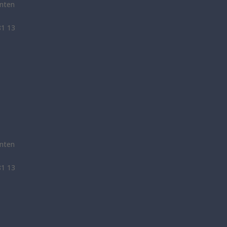
nten
81 13
nten
81 13