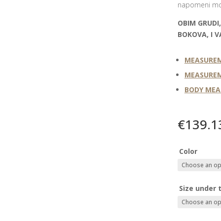
napomeni mož
OBIM GRUDI,
BOKOVA, I V
MEASUREM
MEASUREM
BODY ME
€
139.1
Color
Size under 