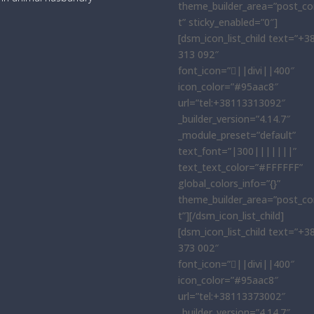
theme_builder_area=”post_co
t” sticky_enabled=”0″]
[dsm_icon_list_child text=”+3
313 092″
font_icon=”||divi||400″
icon_color=”#95aac8″
url=”tel:+38113313092″
_builder_version=”4.14.7″
_module_preset=”default”
text_font=”|300|||||||”
text_text_color=”#FFFFFF”
global_colors_info=”{}”
theme_builder_area=”post_co
t”][/dsm_icon_list_child]
[dsm_icon_list_child text=”+3
373 002″
font_icon=”||divi||400″
icon_color=”#95aac8″
url=”tel:+38113373002″
_builder_version=”4.14.7″