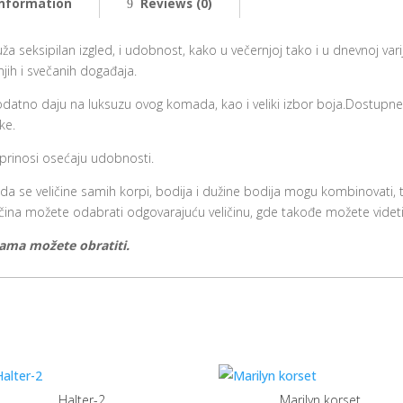
information
Reviews (0)
 seksipilan izgled, i udobnost, kako u večernjoj tako i u dnevnoj vari
jih i svečanih događaja.
datno daju na luksuzu ovog komada, kao i veliki izbor boja.Dostupne b
ke.
rinosi osećaju udobnosti.
 da se veličine samih korpi, bodija i dužine bodija mogu kombinovati
eličina možete odabrati odgovarajuću veličinu, gde takođe možete videti
nama možete obratiti.
Halter-2
Marilyn korset