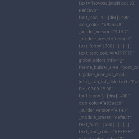
text=”Novoseljanski put 33,
Pančevo”
font_icon=”||divi||400″
icon_color=”#95aac8″
_builder_version=”4.14.7″
_module_preset=”default”
text_font=”|300|||||||”
text_text_color=”#FFFFFF”
global_colors_info=”{}”
theme_builder_area=”post_co
t”][/dsm_icon_list_child]
[dsm_icon_list_child text=”Po
Pet: 07:00-15:00″
font_icon=”}||divi||400″
icon_color=”#95aac8″
_builder_version=”4.14.7″
_module_preset=”default”
text_font=”|300|||||||”
text_text_color=”#FFFFFF”
global_colors_info=”{}”