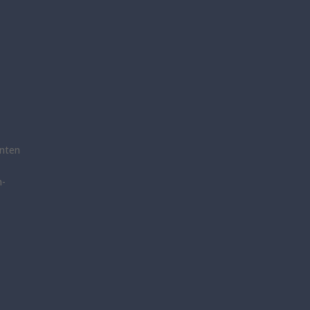
nten
n-