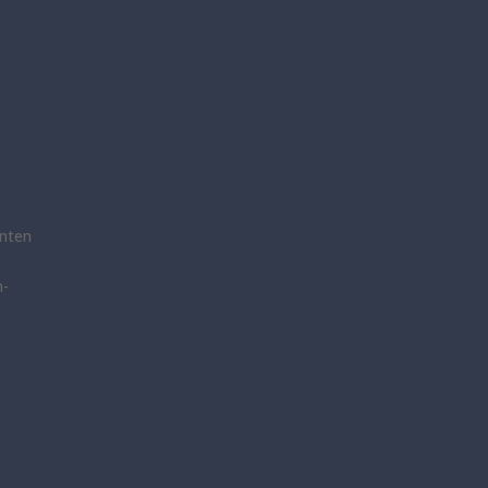
nten
n-