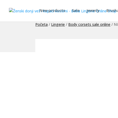
New products
Sale
Jewerly
Brush
Početa
/
Lingerie
/
Body corsets sale online
/ N