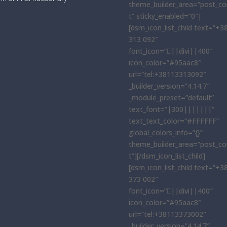
theme_builder_area=”post_co
t” sticky_enabled=”0″]
[dsm_icon_list_child text=”+3
313 092″
font_icon=”||divi||400″
icon_color=”#95aac8″
url=”tel:+38113313092″
_builder_version=”4.14.7″
_module_preset=”default”
text_font=”|300|||||||”
text_text_color=”#FFFFFF”
global_colors_info=”{}”
theme_builder_area=”post_co
t”][/dsm_icon_list_child]
[dsm_icon_list_child text=”+3
373 002″
font_icon=”||divi||400″
icon_color=”#95aac8″
url=”tel:+38113373002″
_builder_version=”4.14.7″