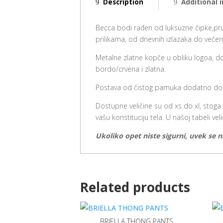
Description
Additional 
Becca bodi rađen od luksuzne čipke,pruža
prilikama, od dnevnih izlazaka do večern
Metalne zlatne kopče u obliku logoa, do
bordo/crvena i zlatna.
Postava od čistog pamuka dodatno dop
Dostupne veličine su od xs do xl, stoga
vašu konstituciju tela. U našoj tabeli v
Ukoliko opet niste sigurni, uvek se 
Related products
BRIELLA THONG PANTS