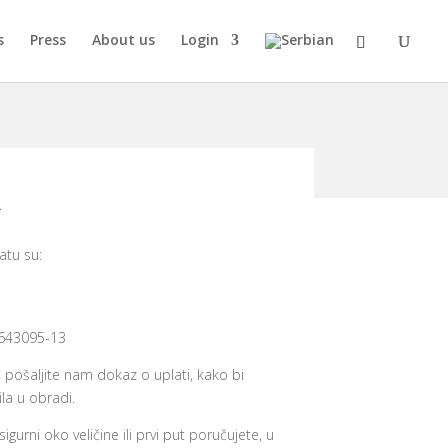
s
Press
About us
Login
R
atu su:
643095-13
, pošaljite nam dokaz o uplati, kako bi
la u obradi.
sigurni oko veličine ili prvi put poručujete, u