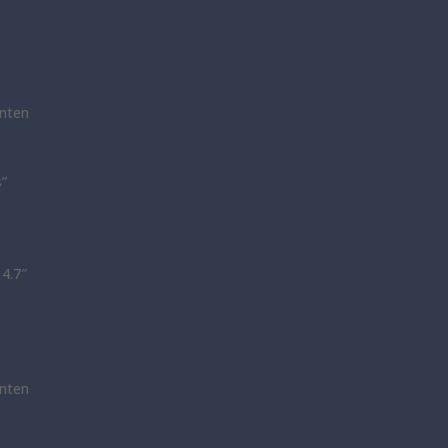
nten
s”
14.7″
nten