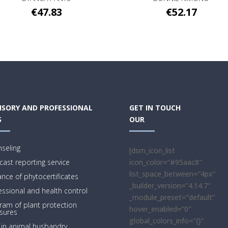
€
47.83
€
52.17
ISORY AND PROFESSIONAL
GET IN TOUCH
S
OUR
seling
[dsm_icon_list
cast reporting service
icon_color=”#95aac8″
list_space_between=”4px”
ance of phytocertificates
_builder_version=”4.14.7″
essional and health control
_module_preset=”default”
ram of plant protection
hover_enabled=”0″
sures
global_colors_info=”{}”
 in animal husbandry