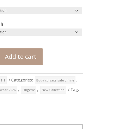
th
Add to cart
Categories:
,
-1-1
Body corsets sale online
,
,
Tag:
mwear 2026
Lingerie
New Collection