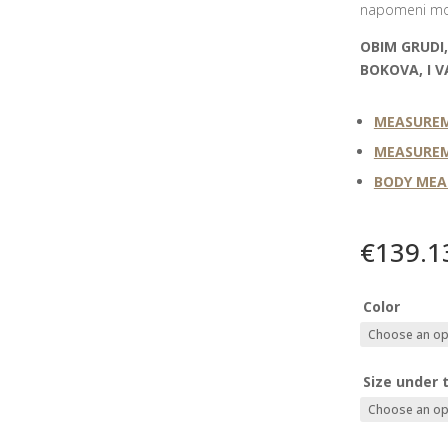
napomeni mož
OBIM GRUDI,
BOKOVA, I V
MEASUREM
MEASUREM
BODY ME
€
139.1
Color
Size under 