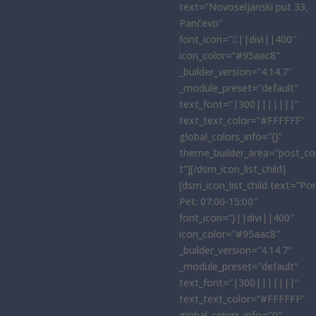
text=”Novoseljanski put 33,
Pančevo”
font_icon=”||divi||400″
icon_color=”#95aac8″
_builder_version=”4.14.7″
_module_preset=”default”
text_font=”|300|||||||”
text_text_color=”#FFFFFF”
global_colors_info=”{}”
theme_builder_area=”post_co
t”][/dsm_icon_list_child]
[dsm_icon_list_child text=”Po
Pet: 07:00-15:00″
font_icon=”}||divi||400″
icon_color=”#95aac8″
_builder_version=”4.14.7″
_module_preset=”default”
text_font=”|300|||||||”
text_text_color=”#FFFFFF”
global_colors_info=”{}”