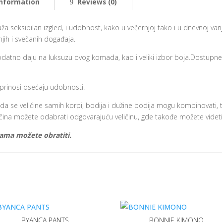
information
Reviews (0)
 seksipilan izgled, i udobnost, kako u večernjoj tako i u dnevnoj vari
jih i svečanih događaja.
datno daju na luksuzu ovog komada, kao i veliki izbor boja.Dostupne 
rinosi osećaju udobnosti.
 da se veličine samih korpi, bodija i dužine bodija mogu kombinovati
eličina možete odabrati odgovarajuću veličinu, gde takođe možete videti
nama možete obratiti.
BYANCA PANTS
BONNIE KIMONO