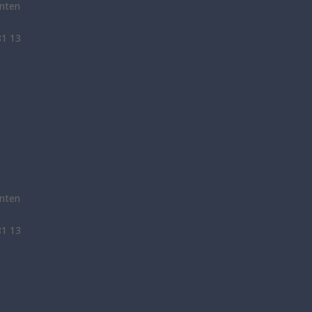
nten
81 13
nten
81 13