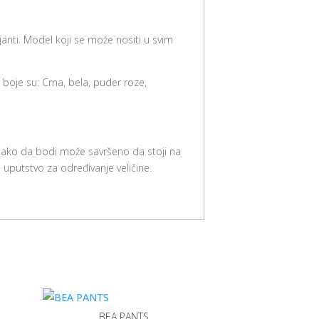
janti. Model koji se može nositi u svim
boje su: Crna, bela, puder roze,
, tako da bodi može savršeno da stoji na
 uputstvo za određivanje veličine.
BEA PANTS