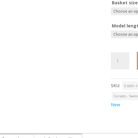
Basket size
Model leng
NUR
quantity
SKU:
S-5001-1
Corsets - Swi
New