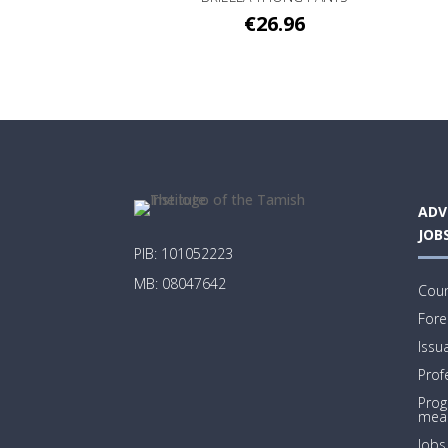
€
26.96
ADV
JOB
PIB: 101052223
MB: 08047642
Coun
Fore
Issu
Prof
Prog
mea
Jobs