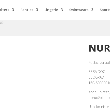
alters
Panties
Lingerie
Swimwears
Sport
UR
NU
Podaci za upl
BEBA DOO
BEOGRAD
160-6000001
Kada uplatite
porudžbina bi
Ukoliko niste 