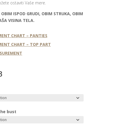
ete ostaviti Vaše mere.
 OBIM ISPOD GRUDI, OBIM STRUKA, OBIM
AŠA VISINA TELA.
ENT CHART – PANTIES
ENT CHART – TOP PART
ASUREMENT
3
the bust