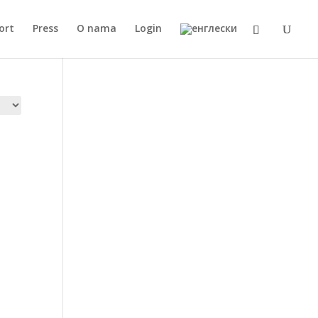
ort
Press
O nama
Login