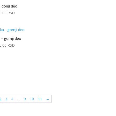
– donji deo
0.00
RSD
 – gornji deo
0.00
RSD
2
3
4
…
9
10
11
→