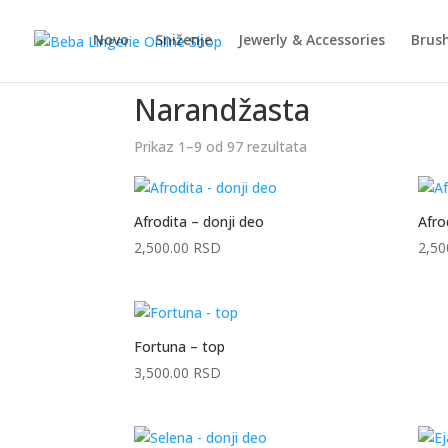
Novo
Sniženje
Jewerly & Accessories
Brush
Početna
/ Proizvod Boja / Narandžasta
Narandžasta
Prikaz 1–9 od 97 rezultata
Sortirano
po
popularnosti
Afrodita – donji deo
Afro
2,500.00
RSD
2,50
Fortuna – top
3,500.00
RSD