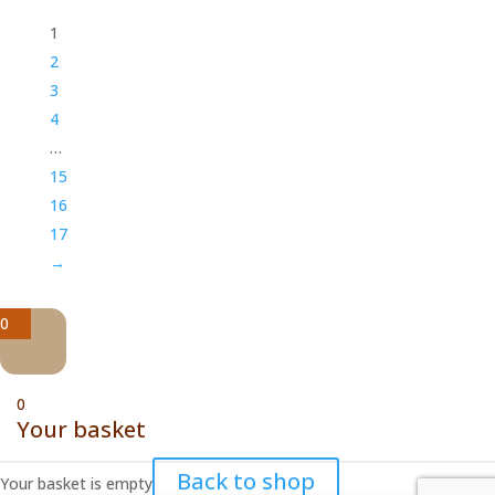
1
2
3
4
…
15
16
17
→
0
0
Your basket
Back to shop
Your basket is empty