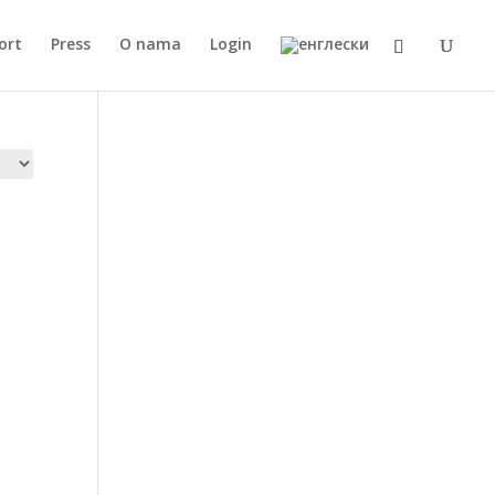
ort
Press
O nama
Login