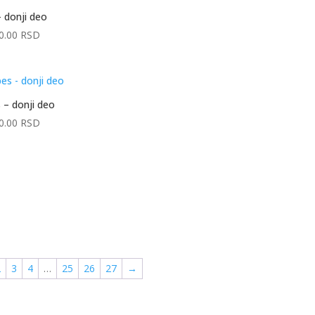
– donji deo
0.00
RSD
 – donji deo
0.00
RSD
2
3
4
…
25
26
27
→