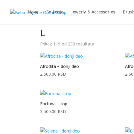
Novo
Sniženje
Jewerly & Accessories
Brush
Početna
/ Proizvod Veličina / L
L
Prikaz 1–9 od 239 rezultata
Sortirano
po
popularnosti
Afrodita – donji deo
Afro
2,500.00
RSD
2,50
Fortuna – top
3,500.00
RSD